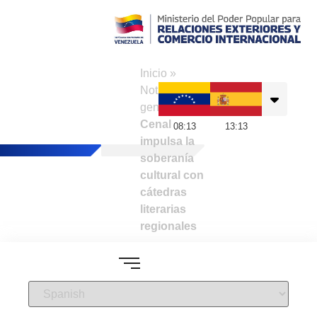
Consulado de
Venezuela en
Inicio
»
Barcelona
Noticias
generales
»
Cenal
08
:
13
13
:
13
impulsa la
soberanía
cultural con
cátedras
literarias
regionales