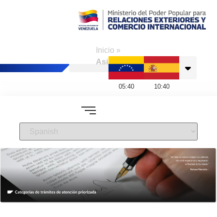
Consulado de
Venezuela en
Inicio
»
Barcelona
Asistencias
05
:
40
10
:
40