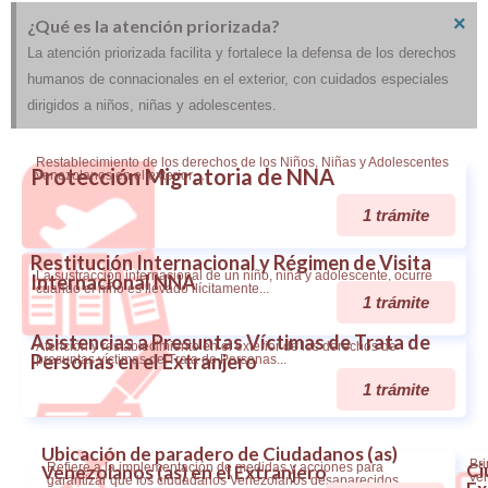
×
¿Qué es la atención priorizada?
La atención priorizada facilita y fortalece la defensa de los derechos
humanos de connacionales en el exterior, con cuidados especiales
dirigidos a niños, niñas y adolescentes.
Restablecimiento de los derechos de los Niños, Niñas y Adolescentes
Protección Migratoria de NNA
venezolanos en el exterior…
1 trámite
Restitución Internacional y Régimen de Visita
La sustracción internacional de un niño, niña y adolescente, ocurre
Internacional NNA
cuando el niño es llevado ilícitamente...
1 trámite
Asistencias a Presuntas Víctimas de Trata de
Atención y restablecimiento en el exterior de los derechos de
Personas en el Extranjero
presuntas víctimas de Trata de Personas...
1 trámite
Ubicación de paradero de Ciudadanos (as)
Bri
Ci
Refiere a la implementación de medidas y acciones para
Venezolanos (as) en el Extranjero
ven
garantizar que los ciudadanos Venezolanos desaparecidos...