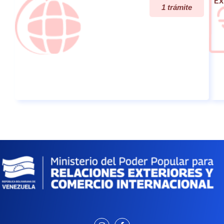
Ex
1 trámite