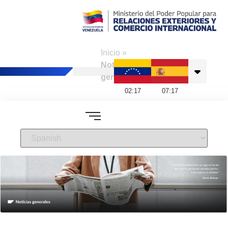
Consulado de
Venezuela en
Inicio
»
Barcelona
Noticias
generales
02
:
17
07
:
17