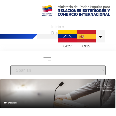
Consulado de
Venezuela en
Inicio
»
Barcelona
Discursos
04
:
27
09
:
27