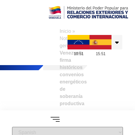
Consulado de
Venezuela en
Inicio
»
Barcelona
Noticias
generales
»
Venezuela
10
:
51
15
:
51
firma
históricos
convenios
energéticos
de
soberanía
productiva