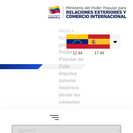
Consulado de
Venezuela en
Inicio
»
Barcelona
Noticias
generales
»
Poder
12
:
44
17
:
44
Popular de
Zulia
impulsa
turismo
histórico
desde las
comunas